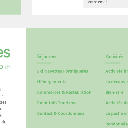
Séjourner
Activités
Ski Navettes Formigueres
Activités h
Hébergements
La découve
e
Commerces & Restauration
Bien-Etre
ez
 des
Point Info Tourisme
Activités de
ki
Contact & Coordonnées
La pêche en
s
s du
Randonnée