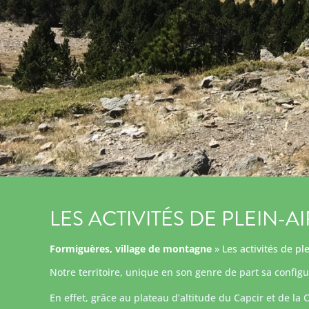
LES ACTIVITÉS DE PLEIN-AI
Formiguères, village de montagne
»
Les activités de ple
Notre territoire, unique en son genre de part sa configura
En effet, grâce au plateau d’altitude du Capcir et de la