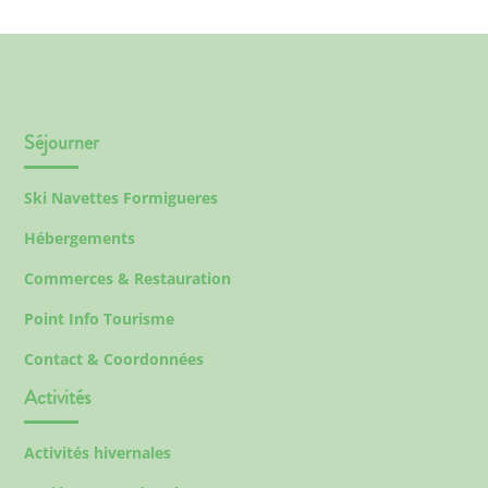
Séjourner
Ski Navettes Formigueres
Hébergements
Commerces & Restauration
Point Info Tourisme
Contact & Coordonnées
Activités
Activités hivernales