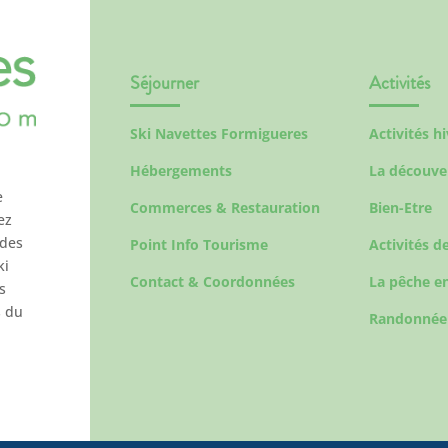
Séjourner
Activités
Ski Navettes Formigueres
Activités h
Hébergements
La découve
e
Commerces & Restauration
Bien-Etre
ez
 des
Point Info Tourisme
Activités de
ki
Contact & Coordonnées
La pêche en
s
s du
Randonnée