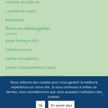
Activités de plein-air
La pêche en Capcir
Randonnée
Brochures téléchargeables
Guide Pratique 2025
Circuits d’antan
Sentier des pélerins
Sentier d’interprétation Capcir
Ruta interpretativa dels Capcir (CA)
Nous utilisons des cookies pour vous garantir la meilleure
expérience sur notre site. Si vous continuez à utiliser ce
dernier, nous considérerons que vous acceptez l'utilisation des
Mentions légales
cookies.
© 2023 EPIC Tourisme & Commune de Formiguères |
Ok
En savoir plus
+33(0)4 68 04 47 35