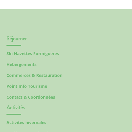
Séjourner
Ski Navettes Formigueres
Hébergements
Commerces & Restauration
Point Info Tourisme
Contact & Coordonnées
Activités
Activités hivernales