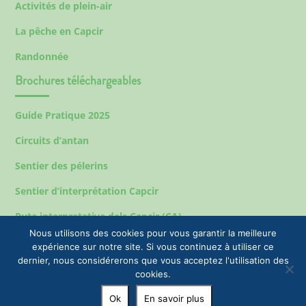
Activités de plein-air
La pêche en Capcir
Randonnée
Brochures téléchargeables
Guide Pratique 2025
Circuits d’antan
Sentier des pélerins
Sentier d’interprétation Capcir
Ruta interpretativa dels Capcir (CA)
Nous utilisons des cookies pour vous garantir la meilleure
expérience sur notre site. Si vous continuez à utiliser ce
dernier, nous considérerons que vous acceptez l'utilisation des
Mentions légales
cookies.
© 2023 EPIC Tourisme & Commune de Formiguères |
Ok
En savoir plus
+33(0)4 68 04 47 35