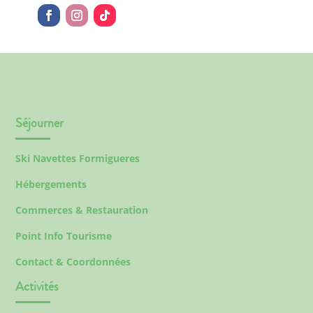
Séjourner
Ski Navettes Formigueres
Hébergements
Commerces & Restauration
Point Info Tourisme
Contact & Coordonnées
Activités