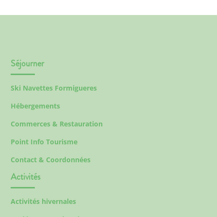
Séjourner
Ski Navettes Formigueres
Hébergements
Commerces & Restauration
Point Info Tourisme
Contact & Coordonnées
Activités
Activités hivernales