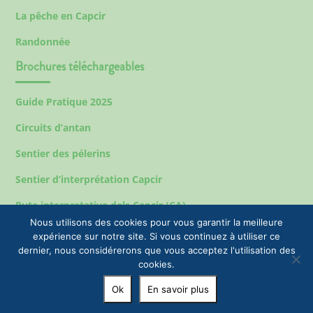
La pêche en Capcir
Randonnée
Brochures téléchargeables
Guide Pratique 2025
Circuits d’antan
Sentier des pélerins
Sentier d’interprétation Capcir
Ruta interpretativa dels Capcir (CA)
Nous utilisons des cookies pour vous garantir la meilleure
expérience sur notre site. Si vous continuez à utiliser ce
dernier, nous considérerons que vous acceptez l'utilisation des
Mentions légales
cookies.
© 2023 EPIC Tourisme & Commune de Formiguères |
Ok
En savoir plus
+33(0)4 68 04 47 35