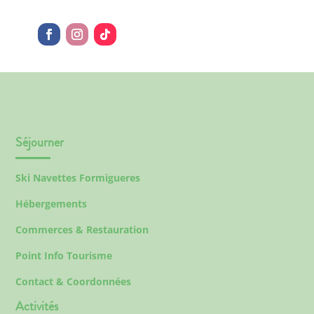
Séjourner
Ski Navettes Formigueres
Hébergements
Commerces & Restauration
Point Info Tourisme
Contact & Coordonnées
Activités