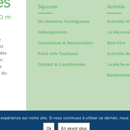
Séjourner
Activités
Ski Navettes Formigueres
Activités h
Hébergements
La découve
e
Commerces & Restauration
Bien-Etre
ez
 des
Point Info Tourisme
Activités de
ki
Contact & Coordonnées
La pêche en
s
s du
Randonnée
 expérience sur notre site. Si vous continuez à utiliser ce dernier, nous
Ok
En savoir plus