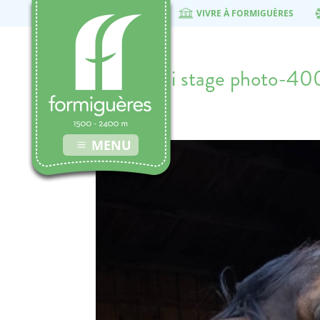
VIVRE À FORMIGUÈRES
equiformi stage photo-4
20 juin 2019
MENU