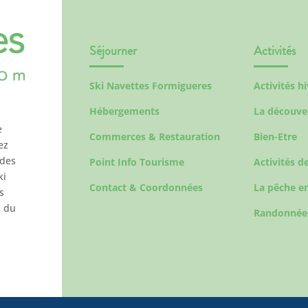
Séjourner
Activités
Ski Navettes Formigueres
Activités h
Hébergements
La découve
e
Commerces & Restauration
Bien-Etre
ez
 des
Point Info Tourisme
Activités de
ki
Contact & Coordonnées
La pêche en
s
s du
Randonnée