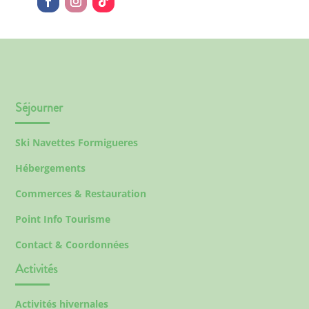
Séjourner
Ski Navettes Formigueres
Hébergements
Commerces & Restauration
Point Info Tourisme
Contact & Coordonnées
Activités
Activités hivernales