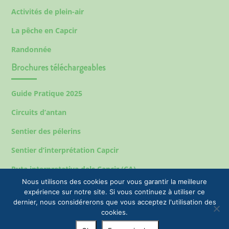
Activités de plein-air
La pêche en Capcir
Randonnée
Brochures téléchargeables
Guide Pratique 2025
Circuits d’antan
Sentier des pélerins
Sentier d’interprétation Capcir
Ruta interpretativa dels Capcir (CA)
Nous utilisons des cookies pour vous garantir la meilleure
expérience sur notre site. Si vous continuez à utiliser ce
dernier, nous considérerons que vous acceptez l'utilisation des
Mentions légales
cookies.
© 2023 EPIC Tourisme & Commune de Formiguères |