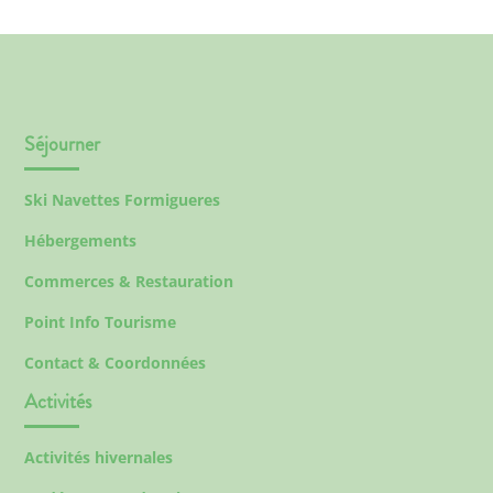
Séjourner
Ski Navettes Formigueres
Hébergements
Commerces & Restauration
Point Info Tourisme
Contact & Coordonnées
Activités
Activités hivernales