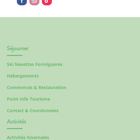
Séjourner
Ski Navettes Formigueres
Hébergements
Commerces & Restauration
Point Info Tourisme
Contact & Coordonnées
Activités
Activités hivernales