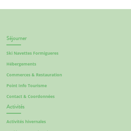
Séjourner
Ski Navettes Formigueres
Hébergements
Commerces & Restauration
Point Info Tourisme
Contact & Coordonnées
Activités
Activités hivernales