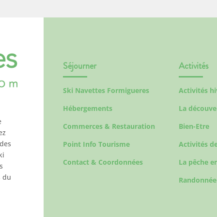
Séjourner
Activités
Ski Navettes Formigueres
Activités h
Hébergements
La découve
e
Commerces & Restauration
Bien-Etre
ez
 des
Point Info Tourisme
Activités de
ki
Contact & Coordonnées
La pêche en
s
s du
Randonnée