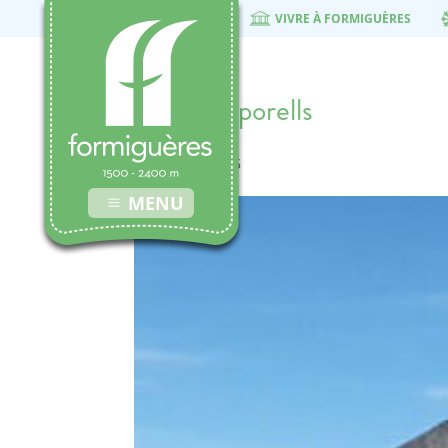
VIVRE À FORMIGUÈRES
lacs-camporells
22 octobre 2015
MENU