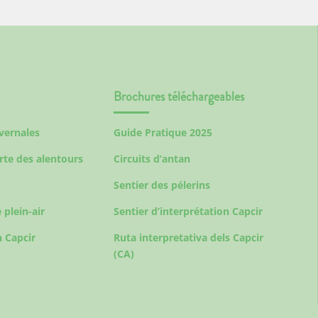
Brochures téléchargeables
ivernales
Guide Pratique 2025
rte des alentours
Circuits d’antan
Sentier des pélerins
 plein-air
Sentier d’interprétation Capcir
 Capcir
Ruta interpretativa dels Capcir
(CA)