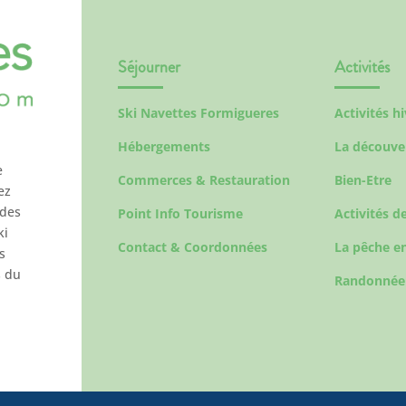
Séjourner
Activités
Ski Navettes Formigueres
Activités h
Hébergements
La découve
e
Commerces & Restauration
Bien-Etre
ez
 des
Point Info Tourisme
Activités de
ki
Contact & Coordonnées
La pêche en
s
s du
Randonnée