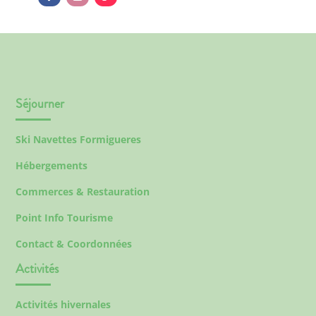
Séjourner
Ski Navettes Formigueres
Hébergements
Commerces & Restauration
Point Info Tourisme
Contact & Coordonnées
Activités
Activités hivernales