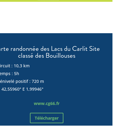
rte randonnée des Lacs du Carlit Site
classé des Bouillouses
ircuit : 10,3 km
emps : 5h
énivelé positif : 720 m
 42,55960° E 1,99946°
www.cg66.fr
Télécharger