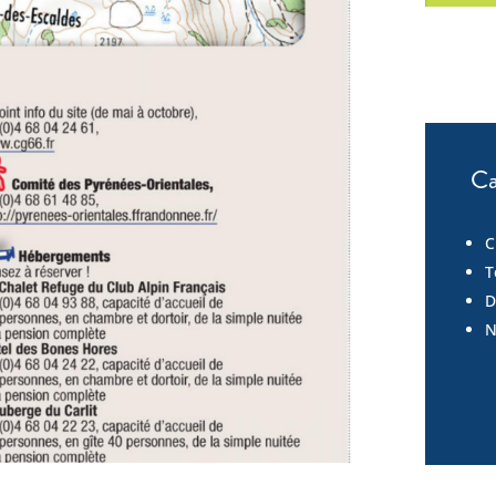
Ca
C
T
D
N