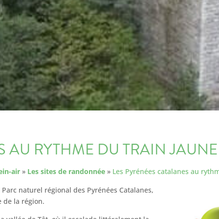
S AU RYTHME DU TRAIN JAUNE
ein-air
»
Les sites de randonnée
»
Les Pyrénées catalanes au ryth
 Parc naturel régional des Pyrénées Catalanes,
e de la région.