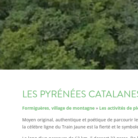
LES PYRÉNÉES CATALANE
Formiguères, village de montagne
»
Les activités de pl
Moyen original, authentique et poétique de parcourir le
la célèbre ligne du Train Jaune est la fierté et le symbol