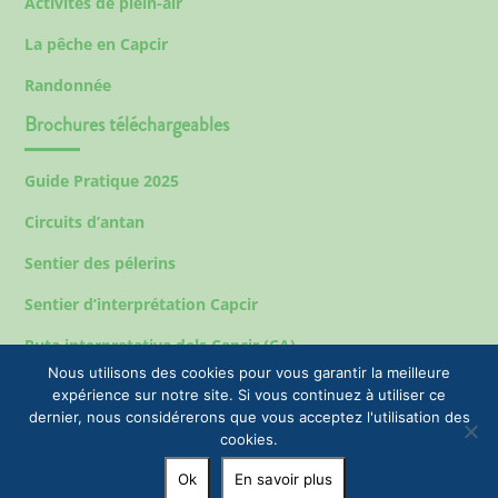
Activités de plein-air
La pêche en Capcir
Randonnée
Brochures téléchargeables
Guide Pratique 2025
Circuits d’antan
Sentier des pélerins
Sentier d’interprétation Capcir
Ruta interpretativa dels Capcir (CA)
Nous utilisons des cookies pour vous garantir la meilleure
expérience sur notre site. Si vous continuez à utiliser ce
dernier, nous considérerons que vous acceptez l'utilisation des
Mentions légales
cookies.
© 2023 EPIC Tourisme & Commune de Formiguères |
Ok
En savoir plus
+33(0)4 68 04 47 35