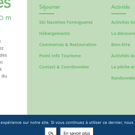
Séjourner
Activités
Ski Navettes Formigueres
Activités h
Hébergements
La découve
e
Commerces & Restauration
Bien-Etre
ez
 des
Point Info Tourisme
Activités de
ki
Contact & Coordonnées
La pêche en
s
s du
Randonnée
 expérience sur notre site. Si vous continuez à utiliser ce dernier, nous
Ok
En savoir plus