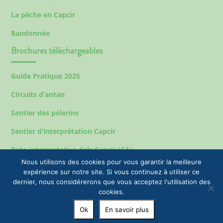
La pêche en Capcir
Randonnée
Brochures téléchargeables
Guide Pratique 2025
Circuits d’antan
Sentier des pélerins
Sentier d’interprétation Capcir
Ruta interpretativa dels Capcir (CA)
Nous utilisons des cookies pour vous garantir la meilleure
expérience sur notre site. Si vous continuez à utiliser ce
dernier, nous considérerons que vous acceptez l'utilisation des
Mentions légales
cookies.
© 2023 EPIC Tourisme & Commune de Formiguères |
Ok
En savoir plus
+33(0)4 68 04 47 35