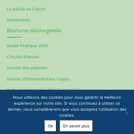
La pêche en Capcir
Randonnée
Brochures téléchargeables
Guide Pratique 2025
Circuits d’antan
Sentier des pélerins
Sentier d’interprétation Capcir
Ruta interpretativa dels Capcir (CA)
Nous utilisons des cookies pour vous garantir la meilleure
expérience sur notre site. Si vous continuez à utiliser ce
dernier, nous considérerons que vous acceptez l'utilisation des
Mentions légales
cookies.
© 2023 EPIC Tourisme & Commune de Formiguères |
Ok
En savoir plus
+33(0)4 68 04 47 35