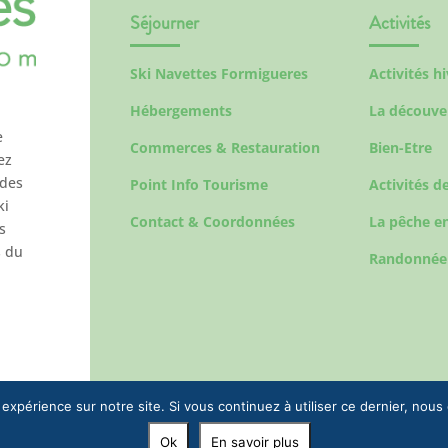
Séjourner
Activités
Ski Navettes Formigueres
Activités h
Hébergements
La découve
e
Commerces & Restauration
Bien-Etre
ez
 des
Point Info Tourisme
Activités de
ki
Contact & Coordonnées
La pêche en
s
s du
Randonnée
 expérience sur notre site. Si vous continuez à utiliser ce dernier, nous
Ok
En savoir plus