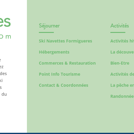
Séjourner
Activités
Ski Navettes Formigueres
Activités h
Hébergements
La découve
e
Commerces & Restauration
Bien-Etre
ez
 des
Point Info Tourisme
Activités de
ki
Contact & Coordonnées
La pêche en
s
s du
Randonnée