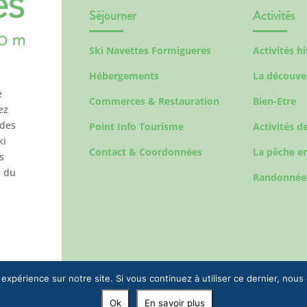
Séjourner
Activités
Ski Navettes Formigueres
Activités h
Hébergements
La découve
e
Commerces & Restauration
Bien-Etre
ez
 des
Point Info Tourisme
Activités de
ki
Contact & Coordonnées
La pêche en
s
s du
Randonnée
 expérience sur notre site. Si vous continuez à utiliser ce dernier, nous
Ok
En savoir plus