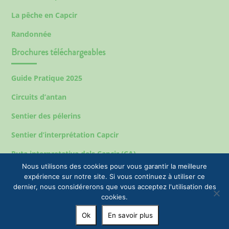
La pêche en Capcir
Randonnée
Brochures téléchargeables
Guide Pratique 2025
Circuits d’antan
Sentier des pélerins
Sentier d’interprétation Capcir
Ruta interpretativa dels Capcir (CA)
Nous utilisons des cookies pour vous garantir la meilleure
expérience sur notre site. Si vous continuez à utiliser ce
dernier, nous considérerons que vous acceptez l'utilisation des
Mentions légales
cookies.
© 2023 EPIC Tourisme & Commune de Formiguères |
Ok
En savoir plus
+33(0)4 68 04 47 35