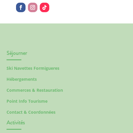
Séjourner
Ski Navettes Formigueres
Hébergements
Commerces & Restauration
Point Info Tourisme
Contact & Coordonnées
Activités