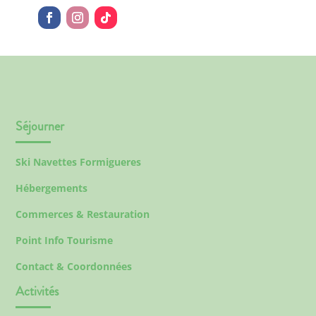
Séjourner
Ski Navettes Formigueres
Hébergements
Commerces & Restauration
Point Info Tourisme
Contact & Coordonnées
Activités