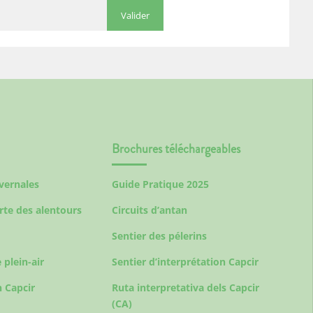
Brochures téléchargeables
ivernales
Guide Pratique 2025
rte des alentours
Circuits d’antan
Sentier des pélerins
 plein-air
Sentier d’interprétation Capcir
 Capcir
Ruta interpretativa dels Capcir
(CA)