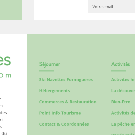
Séjourner
Activités
Ski Navettes Formigueres
Activités h
Hébergements
La découve
e
Commerces & Restauration
Bien-Etre
ez
 des
Point Info Tourisme
Activités de
ki
Contact & Coordonnées
La pêche en
s
s du