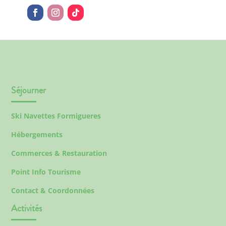
Séjourner
Ski Navettes Formigueres
Hébergements
Commerces & Restauration
Point Info Tourisme
Contact & Coordonnées
Activités