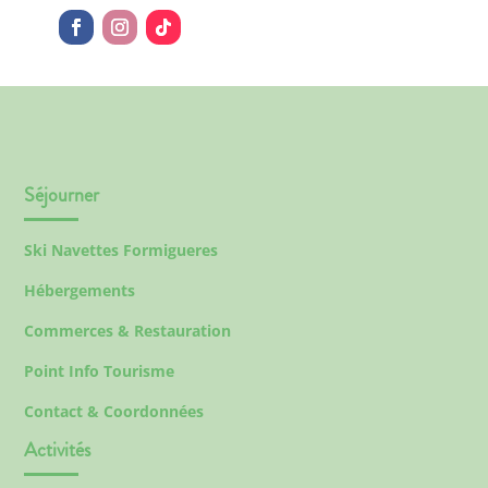
Séjourner
Ski Navettes Formigueres
Hébergements
Commerces & Restauration
Point Info Tourisme
Contact & Coordonnées
Activités