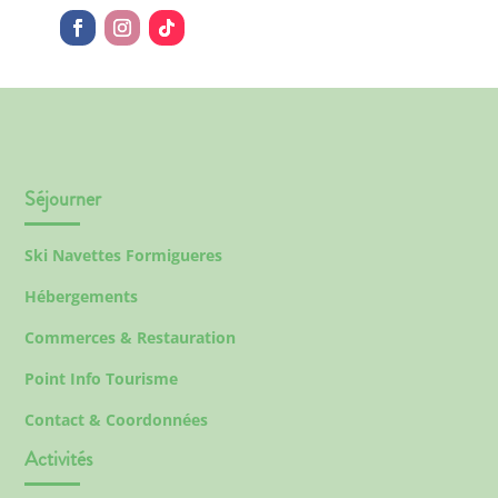
Séjourner
Ski Navettes Formigueres
Hébergements
Commerces & Restauration
Point Info Tourisme
Contact & Coordonnées
Activités