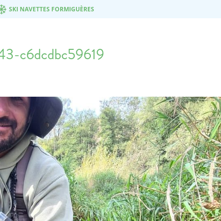
SKI NAVETTES FORMIGUÈRES
43-c6dcdbc59619