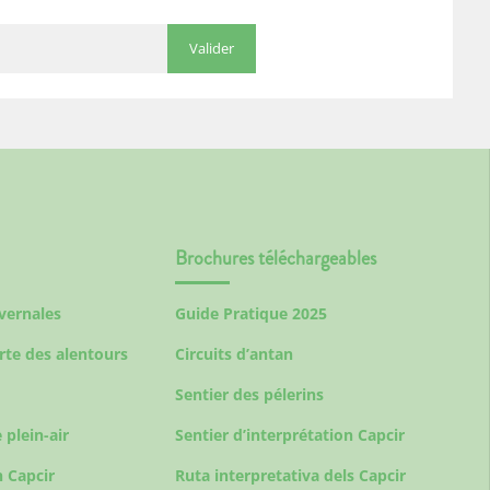
Brochures téléchargeables
ivernales
Guide Pratique 2025
rte des alentours
Circuits d’antan
Sentier des pélerins
 plein-air
Sentier d’interprétation Capcir
 Capcir
Ruta interpretativa dels Capcir