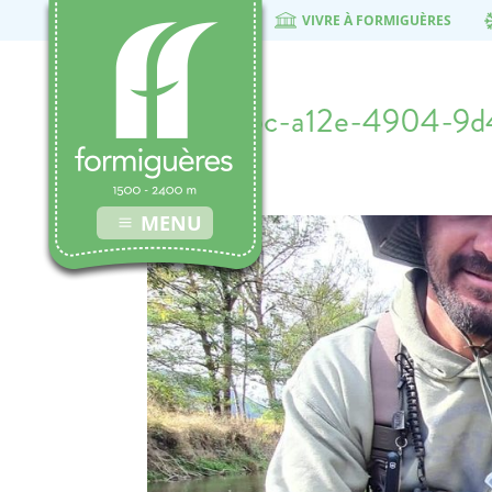
VIVRE À FORMIGUÈRES
6eb0f85c-a12e-4904-9d
14 mai 2024
MENU