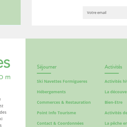
Séjourner
Activités
Ski Navettes Formigueres
Activités h
Hébergements
La découve
e
Commerces & Restauration
Bien-Etre
ez
 des
Point Info Tourisme
Activités de
ki
Contact & Coordonnées
La pêche en
s