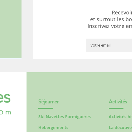
Recevoi
et surtout les b
Inscrivez votre e
Séjourner
Activités
Ski Navettes Formigueres
Activités h
Hébergements
La découve