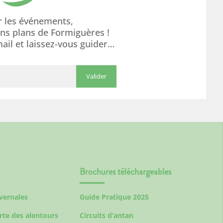
r les événements,
ons plans de Formiguères !
mail et laissez-vous guider…
Brochures téléchargeables
ivernales
Guide Pratique 2025
rte des alentours
Circuits d’antan