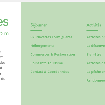
Séjourner
Activités
Ski Navettes Formigueres
Activités h
Hébergements
La découve
e
Commerces & Restauration
Bien-Etre
ez
 des
Point Info Tourisme
Activités de
ki
Contact & Coordonnées
La pêche en
s
s du
Randonnée