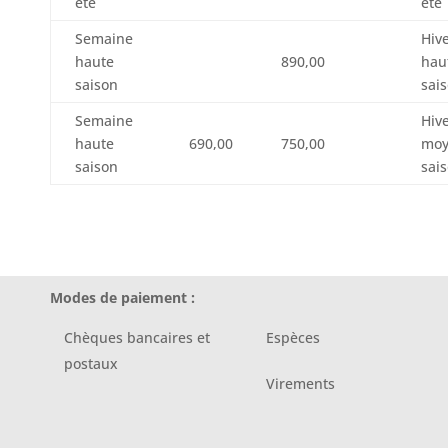
été
été
Semaine
Hiv
haute
890,00
hau
saison
sai
Semaine
Hiv
haute
690,00
750,00
moy
saison
sai
Modes de paiement :
Chèques bancaires et
Espèces
postaux
Virements