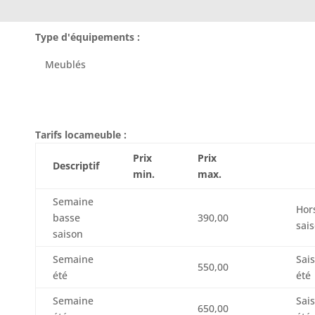
Type d'équipements :
Meublés
Tarifs locameuble :
Prix
Prix
Descriptif
min.
max.
Semaine
Hor
basse
390,00
sai
saison
Semaine
Sai
550,00
été
été
Semaine
Sai
650,00