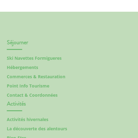
Séjourner
Ski Navettes Formigueres
Hébergements
Commerces & Restauration
Point Info Tourisme
Contact & Coordonnées
Activités
Activités hivernales
La découverte des alentours
Bien-Etre