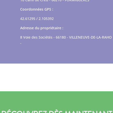
Coordonnées GPS :
42.61295 / 2.105392
Adresse du propriétaire :
8 Voie des Sociétés - 66180 - VILLENEUVE-DE-LA-RAHO
-