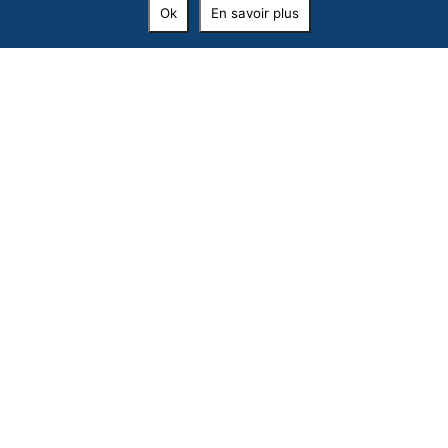
Ok
En savoir plus
RESTEZ CONNECTÉ !
Recevoir les événements,
et surtout les bons plans de Formiguères !
Inscrivez votre email et laissez-vous guider…