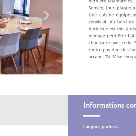
dernière chambre est c
Senséo, four, plaque à g
Une cuisine équipé a
convivial. Au bord de
barbecue est mis à dis
ménage peut-être fait 
chaussure avec code. S
rentre pas dans les tari
arcane, TV. Mise sous v
Informations co
Langues parlées :