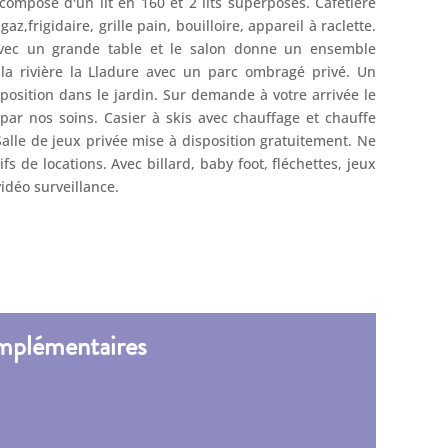
omposé d'un lit en 160 et 2 lits superposés. Cafetière
az,frigidaire, grille pain, bouilloire, appareil à raclette.
vec un grande table et le salon donne un ensemble
 la rivière la Lladure avec un parc ombragé privé. Un
position dans le jardin. Sur demande à votre arrivée le
par nos soins. Casier à skis avec chauffage et chauffe
alle de jeux privée mise à disposition gratuitement. Ne
fs de locations. Avec billard, baby foot, fléchettes, jeux
idéo surveillance.
mplémentaires