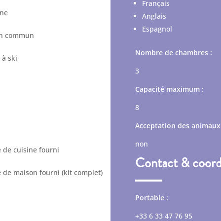
Français
ine
Anglais
Espagnol
in commun
Nombre de chambres :
 à ski
3
Capacité maximum :
8
Acceptation des animaux 
non
 de cuisine fourni
Contact & coor
 de maison fourni (kit complet)
Portable :
+33 6 33 47 76 95