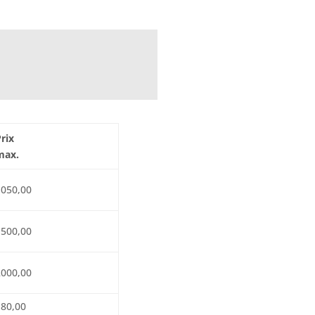
rix
max.
1050,00
1500,00
2000,00
180,00