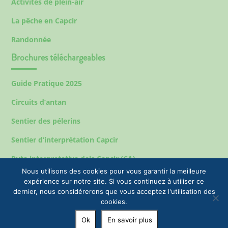
Activités de plein-air
La pêche en Capcir
Randonnée
Brochures téléchargeables
Guide Pratique 2025
Circuits d’antan
Sentier des pélerins
Sentier d’interprétation Capcir
Ruta interpretativa dels Capcir (CA)
Nous utilisons des cookies pour vous garantir la meilleure
expérience sur notre site. Si vous continuez à utiliser ce
dernier, nous considérerons que vous acceptez l'utilisation des
Mentions légales
cookies.
© 2023 EPIC Tourisme & Commune de Formiguères |
Ok
En savoir plus
+33(0)4 68 04 47 35