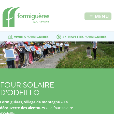
MENU
VIVRE À FORMIGUÈRES
SKI NAVETTES FORMIGUÈRES
FOUR SOLAIRE
D’ODEILLO
Formiguères, village de montagne
»
La
découverte des alentours
»
Le four solaire
d’Odeillo