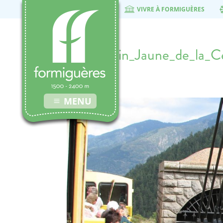
VIVRE À FORMIGUÈRES
Petit_Train_Jaune_de_la_
14 janvier 2016
MENU