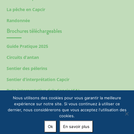
La pêche en Capcir
Randonnée
Brochures téléchargeables
Guide Pratique 2025
Circuits d’antan
Sentier des pélerins
Sentier d’interprétation Capcir
Ruta interpretativa dels Capcir (CA)
Nous utilisons des cookies pour vous garantir la meilleure
expérience sur notre site. Si vous continuez à utiliser ce
dernier, nous considérerons que vous acceptez l'utilisation des
Mentions légales
cookies.
© 2023 EPIC Tourisme & Commune de Formiguères |
Ok
En savoir plus
+33(0)4 68 04 47 35