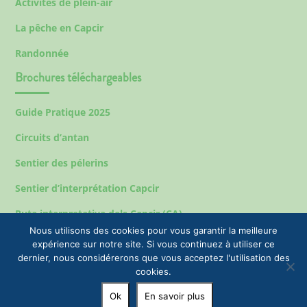
Activités de plein-air
La pêche en Capcir
Randonnée
Brochures téléchargeables
Guide Pratique 2025
Circuits d’antan
Sentier des pélerins
Sentier d’interprétation Capcir
Ruta interpretativa dels Capcir (CA)
Nous utilisons des cookies pour vous garantir la meilleure
expérience sur notre site. Si vous continuez à utiliser ce
dernier, nous considérerons que vous acceptez l'utilisation des
Mentions légales
cookies.
© 2023 EPIC Tourisme & Commune de Formiguères |
Ok
En savoir plus
+33(0)4 68 04 47 35