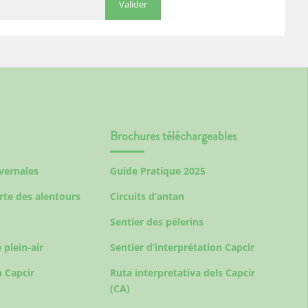
Brochures téléchargeables
ivernales
Guide Pratique 2025
rte des alentours
Circuits d’antan
Sentier des pélerins
 plein-air
Sentier d’interprétation Capcir
 Capcir
Ruta interpretativa dels Capcir
(CA)