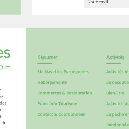
Séjourner
Activités
Ski Navettes Formigueres
Activités h
Hébergements
La découve
e
Commerces & Restauration
Bien-Etre
ez
 des
Point Info Tourisme
Activités de
ki
Contact & Coordonnées
La pêche en
s
s du
Randonnée